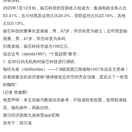
用表决权。
2023年1至12月份，振芯科技的贸易收入组成为：集成电路业务占比
53.41%，北斗结尾及运营占比24.3%，安防监控占比22.16%，其他
占比0.13%。
振芯科技的董事长是谢俊，男，67岁，学历布景为硕士；总司理是杨
国勇，男，47岁，学历布景为本科。
扫尾发稿，振芯科技市值为105亿元。
说念达号（daoda1997）“个股趋势”教导：
1. 近30日内无机构对振芯科技进行调研。
每经头条（nbdtoutiao）——7.9级强震已致缅甸1007东说念主受难！
在泰国曼谷的亲历者称“倏得嗅觉总共空间齐在涟漪，震后点了一杯贵
的咖啡”
(记者 曾健辉)
免责声明：本文实验与数据仅供参考，不组成投资忽视，使用前请核
实。据此操作，风险自担。
逐日经济新闻九游体育app官网
发布于：四川省