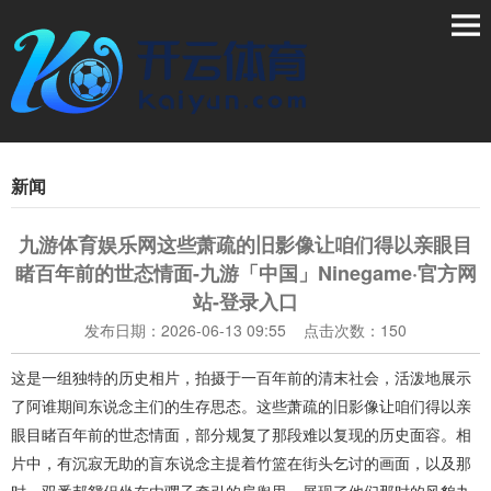
新闻
九游体育娱乐网这些萧疏的旧影像让咱们得以亲眼目
睹百年前的世态情面-九游「中国」Ninegame·官方网
站-登录入口
发布日期：2026-06-13 09:55 点击次数：150
这是一组独特的历史相片，拍摄于一百年前的清末社会，活泼地展示
了阿谁期间东说念主们的生存思态。这些萧疏的旧影像让咱们得以亲
眼目睹百年前的世态情面，部分规复了那段难以复现的历史面容。相
片中，有沉寂无助的盲东说念主提着竹篮在街头乞讨的画面，以及那