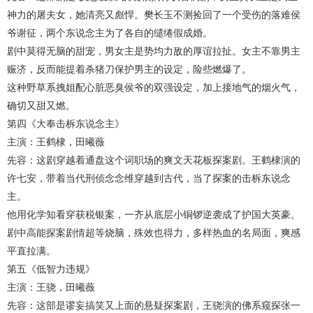
神力的屠夫女，她清亮又彪悍。樊长玉不测捡回了一个受伤的落难侯
爷谢征，两个东说念主为了各自的缱绻假成婚。
剧中莫得无脑的甜宠，男女主是势均力敌的厚谊拉扯。女主不靠男主
赈济，反而能提着杀猪刀保护男主的设定，险些燃爆了。
这种野草系拽姐配心脏恶臭侯爷的双强设定，加上接地气的烟火气，
确切又甜又燃。
第四《大奉击柝东说念主》
主演：王鹤棣，田曦薇
先容：这剧穿越着通盘这个词职场的爽文天花板探案剧。王鹤棣演的
许七安，带着当代刑侦念念维穿越到古代，当了探案的击柝东说念
主。
他用化学知看穿获税银案，一齐从底层小铜锣逆袭成了护国大英豪。
剧中高能探案剧情超等烧脑，殊效也得力，多样热血的名局面，爽感
平直拉满。
第五《低智力违规》
主演：王骁，田曦薇
先容：这部是谬妄搞笑又上面的悬疑探案剧，王骁演的佛系窥探张一