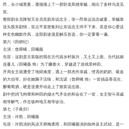
昂，去小城查案，遵循撞上了一群卧龙凤雏笨贼，闹出了多样乌龙见
笑。
整部剧全员降智又全员笑剧东说念主，张一昂靠运说念破案，笨贼靠
送头股东剧情，笑点平直密集到让东说念主停不下来。若是你心爱这
种玄色幽默作风，这部剧迷漫是解压首选，你一定要看一遍。
第六《田耕纪》
主演：曾舜晞，田曦薇
先容：这剧是古装版的我在古代搞乡村振兴，又土又上面。当代姑娘
连蔓儿（田曦薇 饰）为了赚膏火，穿越进了游戏里种田。
开局女主就遭受了地狱难度，遇上一群杰作亲戚，悭吝的奶奶、吸血
的大伯等。好在她脑子活络，和沈诺（曾舜晞 饰）一皆搞蒜香花生、
酿葡萄酒，硬是逆袭开动走上了致富说念路。
剧中把鸡飞狗窜和种田的烟火气齐全的和会在了一皆，女主智斗亲戚
相等解气，作念饭种地又相等诊治。
第七《子夜归》
主演：许凯，田曦薇
先容：许凯演的风凉天师梅逐雨，和田曦薇演的纨绔县主武祯，是一