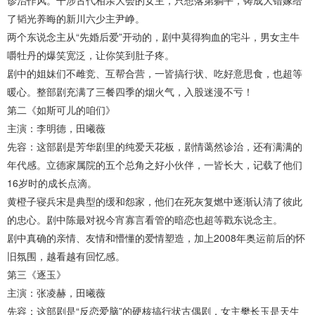
诊治作风。干涉古代相亲大会的女主，只想落第躺平，铸成大错嫁给
了韬光养晦的新川六少主尹峥。
两个东说念主从“先婚后爱”开动的，剧中莫得狗血的宅斗，男女主牛
嚼牡丹的爆笑宽泛，让你笑到肚子疼。
剧中的姐妹们不雌竞、互帮合营，一皆搞行状、吃好意思食，也超等
暖心。整部剧充满了三餐四季的烟火气，入股迷漫不亏！
第二《如斯可儿的咱们》
主演：李明德，田曦薇
先容：这部剧是芳华剧里的纯爱天花板，剧情蔼然诊治，还有满满的
年代感。立德家属院的五个总角之好小伙伴，一皆长大，记载了他们
16岁时的成长点滴。
黄橙子寝兵宋是典型的缓和怨家，他们在死灰复燃中逐渐认清了彼此
的忠心。剧中陈最对祝今宵寡言看管的暗恋也超等戳东说念主。
剧中真确的亲情、友情和懵懂的爱情塑造，加上2008年奥运前后的怀
旧氛围，越看越有回忆感。
第三《逐玉》
主演：张凌赫，田曦薇
先容：这部剧是“反恋爱脑”的硬核搞行状古偶剧，女主樊长玉是天生