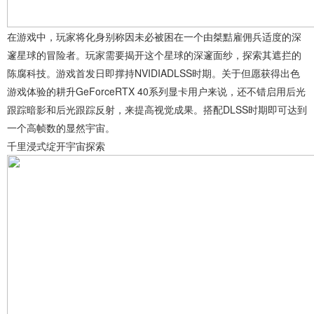
在游戏中，玩家将化身别称因未必被困在一个由桀黠雇佣兵适度的深
邃星球的冒险者。玩家需要揭开这个星球的深邃面纱，探索其遮拦的
陈腐科技。游戏首发日即撑持NVIDIADLSS时期。关于但愿获得出色
游戏体验的耕升GeForceRTX 40系列显卡用户来说，还不错启用后光
跟踪暗影和后光跟踪反射，来提高视觉成果。搭配DLSS时期即可达到
一个高帧数的显然宇宙。
千里浸式绽开宇宙探索