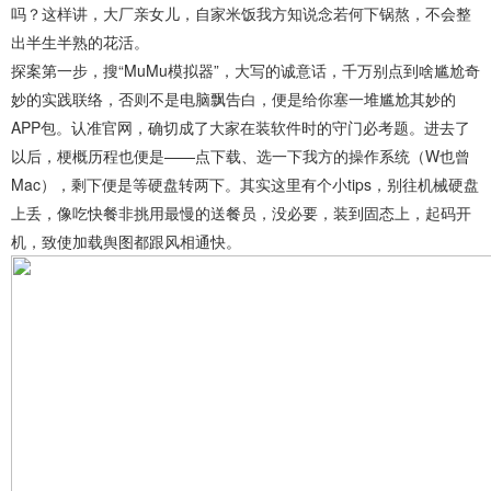
吗？这样讲，大厂亲女儿，自家米饭我方知说念若何下锅熬，不会整
出半生半熟的花活。
探案第一步，搜“MuMu模拟器”，大写的诚意话，千万别点到啥尴尬奇
妙的实践联络，否则不是电脑飘告白，便是给你塞一堆尴尬其妙的
APP包。认准官网，确切成了大家在装软件时的守门必考题。进去了
以后，梗概历程也便是——点下载、选一下我方的操作系统（W也曾
Mac），剩下便是等硬盘转两下。其实这里有个小tips，别往机械硬盘
上丢，像吃快餐非挑用最慢的送餐员，没必要，装到固态上，起码开
机，致使加载舆图都跟风相通快。