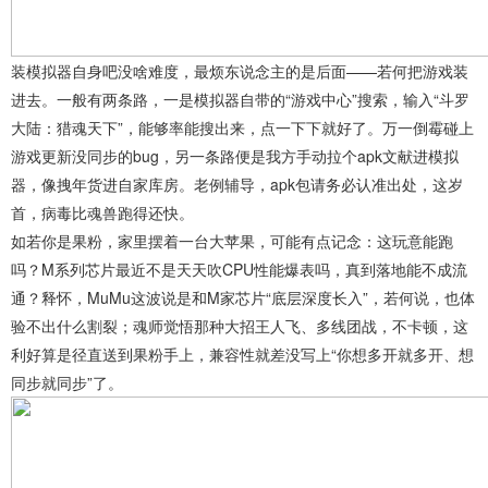
装模拟器自身吧没啥难度，最烦东说念主的是后面——若何把游戏装
进去。一般有两条路，一是模拟器自带的“游戏中心”搜索，输入“斗罗
大陆：猎魂天下”，能够率能搜出来，点一下下就好了。万一倒霉碰上
游戏更新没同步的bug，另一条路便是我方手动拉个apk文献进模拟
器，像拽年货进自家库房。老例辅导，apk包请务必认准出处，这岁
首，病毒比魂兽跑得还快。
如若你是果粉，家里摆着一台大苹果，可能有点记念：这玩意能跑
吗？M系列芯片最近不是天天吹CPU性能爆表吗，真到落地能不成流
通？释怀，MuMu这波说是和M家芯片“底层深度长入”，若何说，也体
验不出什么割裂；魂师觉悟那种大招王人飞、多线团战，不卡顿，这
利好算是径直送到果粉手上，兼容性就差没写上“你想多开就多开、想
同步就同步”了。