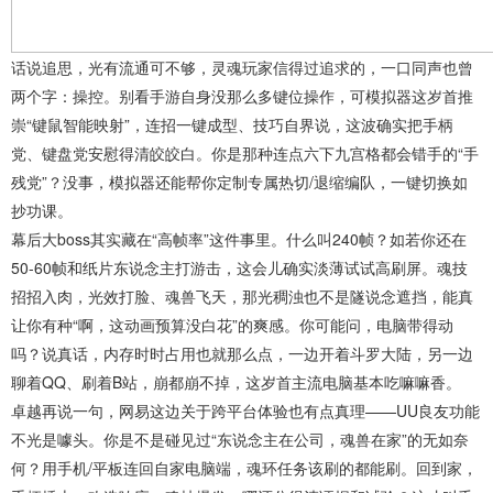
话说追思，光有流通可不够，灵魂玩家信得过追求的，一口同声也曾
两个字：操控。别看手游自身没那么多键位操作，可模拟器这岁首推
崇“键鼠智能映射”，连招一键成型、技巧自界说，这波确实把手柄
党、键盘党安慰得清皎皎白。你是那种连点六下九宫格都会错手的“手
残党”？没事，模拟器还能帮你定制专属热切/退缩编队，一键切换如
抄功课。
幕后大boss其实藏在“高帧率”这件事里。什么叫240帧？如若你还在
50-60帧和纸片东说念主打游击，这会儿确实淡薄试试高刷屏。魂技
招招入肉，光效打脸、魂兽飞天，那光稠浊也不是隧说念遮挡，能真
让你有种“啊，这动画预算没白花”的爽感。你可能问，电脑带得动
吗？说真话，内存时时占用也就那么点，一边开着斗罗大陆，另一边
聊着QQ、刷着B站，崩都崩不掉，这岁首主流电脑基本吃嘛嘛香。
卓越再说一句，网易这边关于跨平台体验也有点真理——UU良友功能
不光是噱头。你是不是碰见过“东说念主在公司，魂兽在家”的无如奈
何？用手机/平板连回自家电脑端，魂环任务该刷的都能刷。回到家，