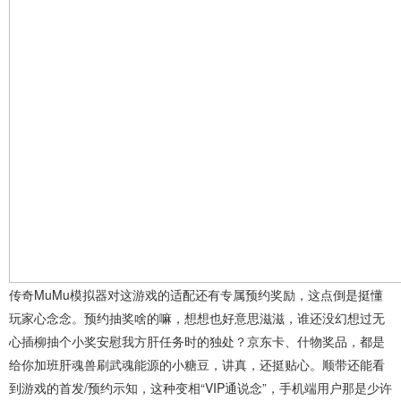
传奇MuMu模拟器对这游戏的适配还有专属预约奖励，这点倒是挺懂
玩家心念念。预约抽奖啥的嘛，想想也好意思滋滋，谁还没幻想过无
心插柳抽个小奖安慰我方肝任务时的独处？京东卡、什物奖品，都是
给你加班肝魂兽刷武魂能源的小糖豆，讲真，还挺贴心。顺带还能看
到游戏的首发/预约示知，这种变相“VIP通说念”，手机端用户那是少许