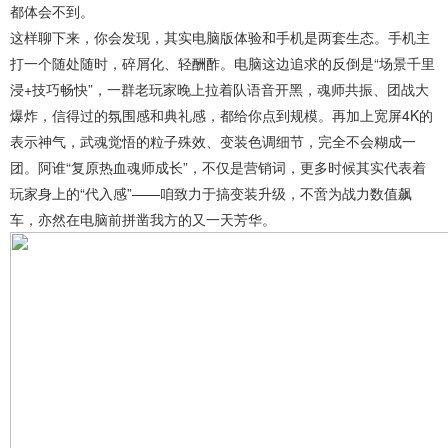
都体会不到。
这样聊下来，你会发现，其实电脑版体验和手机是两套生态。手机主
打一个随处随时，碎屑化、轻酬酢。电脑这边追求的反倒是“场景千里
浸+技巧畅快”，一群老玩家晚上拉着队语音开黑，魂师共振、团战大
爆炸，信得过的氛围感和典礼感，都给你点到规模。再加上宽屏4K的
表示神气，武魂觉悟的粒子殊效、变装色调细节，完全不会糊成一
团。阿谁“复原热血魂师成长”，不仅是营销词，更多时候其实代表着
玩家身上的“代入感”——咱致力于搞变装升级，不啻为战力数值飙
车，亦然在电脑前拼凿我方的又一天芳华。