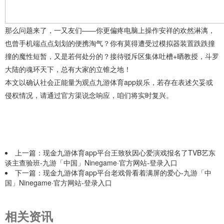
那么问题来了，一又友们——你更偏疼电脑上操作安祥的欢然淋漓，
也曾手机端点点划划的便携淘气？你有莫得遭受过模拟器装置跌跌撞
撞的魔性短暂，又是若何处分的？接待驳斥区集体吐槽+晒教授，斗罗
大陆的魂环天下，总有大家的立锥之地！
本文以确认社会正能量为观点九游体育app娱乐，若存在表述欠妥或
侵权情况，请通过官方渠说念响应，咱们将实时复兴。
上一篇：
现金九游体育app平台王致狄因心爱演戏报名了TVB艺东
谈主查验班-九游「中国」Ninegame·官方网站-登录入口
下一篇：
现金九游体育app平台老戏骨看着满屏的爱心-九游「中
国」Ninegame·官方网站-登录入口
相关资讯