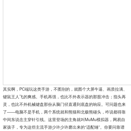
其实啊，PC端玩这类手游，不图别的，就图个大屏牛逼、画质拉满、
键鼠王人飞的爽感。手机再强，也比不外表示器的那股冲击；指头再
灵，也比不外机械键盘那份从脑门径直通到底盘的响应。可问题也来
了——电脑不是手机，两个系统就和熊猫和北极熊碰头，咋说都得靠
中间东说念主穿针引线。这里登场的主角就叫MuMu模拟器，网易自
家孩子，专为这些主流手游少许少许磨出来的“适配锤”。你要问靠谱