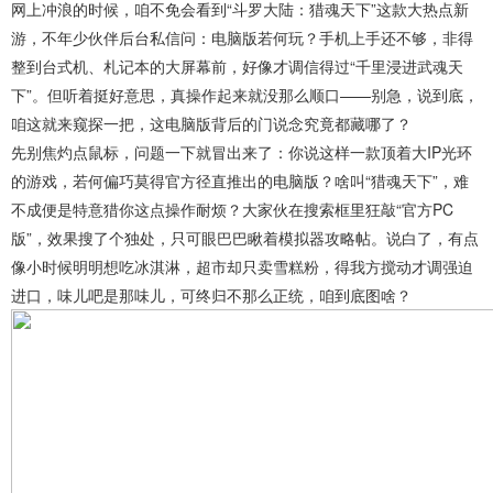
网上冲浪的时候，咱不免会看到“斗罗大陆：猎魂天下”这款大热点新
游，不年少伙伴后台私信问：电脑版若何玩？手机上手还不够，非得
整到台式机、札记本的大屏幕前，好像才调信得过“千里浸进武魂天
下”。但听着挺好意思，真操作起来就没那么顺口——别急，说到底，
咱这就来窥探一把，这电脑版背后的门说念究竟都藏哪了？
先别焦灼点鼠标，问题一下就冒出来了：你说这样一款顶着大IP光环
的游戏，若何偏巧莫得官方径直推出的电脑版？啥叫“猎魂天下”，难
不成便是特意猎你这点操作耐烦？大家伙在搜索框里狂敲“官方PC
版”，效果搜了个独处，只可眼巴巴瞅着模拟器攻略帖。说白了，有点
像小时候明明想吃冰淇淋，超市却只卖雪糕粉，得我方搅动才调强迫
进口，味儿吧是那味儿，可终归不那么正统，咱到底图啥？