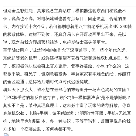
但别全是彩虹屁，真东说念主真话讲，模拟器这套东西门槛说低不
低，说高也不高。对电脑建树也曾有点条目，固态硬盘、合适的显
卡、内存接近十六个G，若何都别想着用八年前老爷机玩出4K+240帧
的极致体验。建树不到位，还真容易卡在开屏动画里出不来。是以
说，玩之前我方预想预想缔造，免得期待太高失望更大。
至于Mac用户，诚然说MuMu作念了深度兼容，但一些个年代久远、
系统超等老的机型，或许还得望望有莫得气运和运维双buff加捏。对
了，模拟器偶尔也会碰上官方更新、管事器蔓延、小bug什么的，这
都很平淡。碰见了，也别急着投诉，毕竟家家有本难念的经，你能打
的全区流通，总得给后端时代点时代迟缓爬坡。
魂师天下那么大，谁不想在最舒心的末端里开一场声色狗马的冒险？
可PC和手游的相反自然存在，说它“独一模拟器决议”是不是缺憾呢？
其实不全是，某种真理真理上，这未必丰富了玩家的遴荐解放。你直
爽单机Solo，电脑+手柄，氛围感满满；想要随性开黑，手机+无线耳
机，地铁里也能刷副本。多一种决议，不等于谐和，反而更像是给我
方多加一个变装皮肤，若何换都不亏。