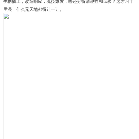
手柄插上，改造响应，魂技爆发，哪还分得清诬捏和试验？这才叫千
里浸，什么元天地都得让一让。