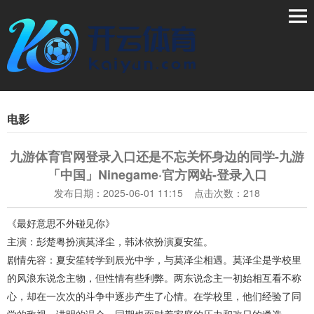
电影
九游体育官网登录入口还是不忘关怀身边的同学-九游
「中国」Ninegame·官方网站-登录入口
发布日期：2025-06-01 11:15 点击次数：218
《最好意思不外碰见你》
主演：彭楚粤扮演莫泽尘，韩沐依扮演夏安笙。
剧情先容：夏安笙转学到辰光中学，与莫泽尘相遇。莫泽尘是学校里
的风浪东说念主物，但性情有些利弊。两东说念主一初始相互看不称
心，却在一次次的斗争中逐步产生了心情。在学校里，他们经验了同