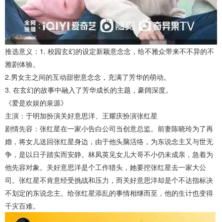
推选意义：1. 校园玄幻的设定新颖意念念，给不雅众带来不不异的不
雅剧体验。
2.男女主之间的互动甜密意念念，充满了芳华的萌动。
3. 在玄幻的故事中融入了芳华成长的主题，豪阔深度。
《爱是欢娱的泉源》
主演：于明加扮演关好意思洋、王耀庆扮演张红星
剧情先容：张红星在一家小告白公司当创意总监。前妻陈晓玲为了再
婚，将女儿送回张红星身边，由于他头脑活络，为东说念主又与世无
争，是以日子踏实而安静。林凤英见女儿大哥不小仍未成亲，急着为
他先容对象。关好意思洋是个工作猎头，她要挖张红星去一家大公
司。张红星不肯意经受挑战和压力，而关好意思洋却是个不达指标决
不划定的东说念主。给张红星添乱的事情相继而至，他的生计也变得
千灾百难。