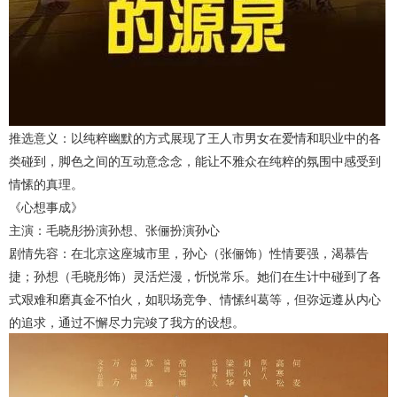
推选意义：以纯粹幽默的方式展现了王人市男女在爱情和职业中的各
类碰到，脚色之间的互动意念念，能让不雅众在纯粹的氛围中感受到
情愫的真理。
《心想事成》
主演：毛晓彤扮演孙想、张俪扮演孙心
剧情先容：在北京这座城市里，孙心（张俪饰）性情要强，渴慕告
捷；孙想（毛晓彤饰）灵活烂漫，忻悦常乐。她们在生计中碰到了各
式艰难和磨真金不怕火，如职场竞争、情愫纠葛等，但弥远遵从内心
的追求，通过不懈尽力完竣了我方的设想。