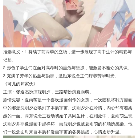
推选意义：1.持续了前两季的立场，进一步展现了高中生计的精彩与
记起。
2.形色了学生们在面对高考时的垂危与坚抓，能激发不雅众的共识。
3.充满了芳华的热血与励志，激励东说念主们疗养芳华时光。
《可儿的坏家伙》
主演：张逸杰扮演沈明夕，王路晴扮演夏雨萌。
剧情先容：夏雨萌是一个喜欢漫画创作的女孩，一次随机将我方漫画
中的邪派沈明夕召唤到了本质宇宙。沈明夕外在冷情，内心却有着柔
嫩的一面。两东说念主被动初始了共同生计，在相处中，夏雨萌生现
沈明夕并非像漫画中那样坏，而沈明夕也被夏雨萌的和顺所感染。他
们一说念面对来自本质和漫画宇宙的各类挑战，心情逐步升温。