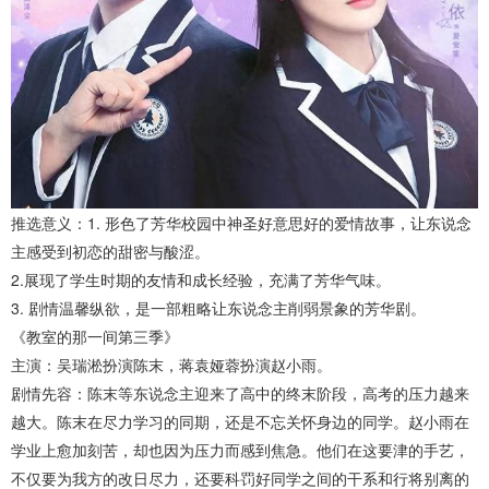
推选意义：1. 形色了芳华校园中神圣好意思好的爱情故事，让东说念
主感受到初恋的甜密与酸涩。
2.展现了学生时期的友情和成长经验，充满了芳华气味。
3. 剧情温馨纵欲，是一部粗略让东说念主削弱景象的芳华剧。
《教室的那一间第三季》
主演：吴瑞淞扮演陈末，蒋袁娅蓉扮演赵小雨。
剧情先容：陈末等东说念主迎来了高中的终末阶段，高考的压力越来
越大。陈末在尽力学习的同期，还是不忘关怀身边的同学。赵小雨在
学业上愈加刻苦，却也因为压力而感到焦急。他们在这要津的手艺，
不仅要为我方的改日尽力，还要科罚好同学之间的干系和行将别离的