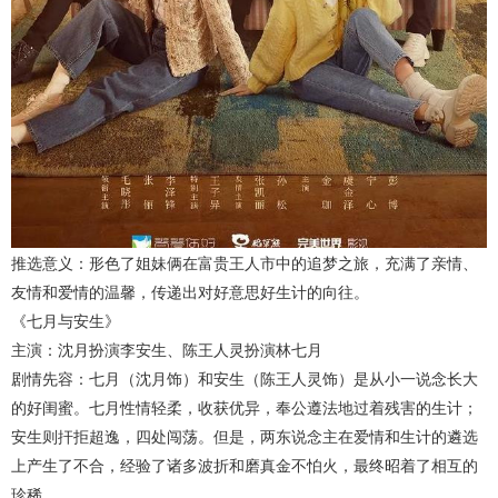
推选意义：形色了姐妹俩在富贵王人市中的追梦之旅，充满了亲情、
友情和爱情的温馨，传递出对好意思好生计的向往。
《七月与安生》
主演：沈月扮演李安生、陈王人灵扮演林七月
剧情先容：七月（沈月饰）和安生（陈王人灵饰）是从小一说念长大
的好闺蜜。七月性情轻柔，收获优异，奉公遵法地过着残害的生计；
安生则扞拒超逸，四处闯荡。但是，两东说念主在爱情和生计的遴选
上产生了不合，经验了诸多波折和磨真金不怕火，最终昭着了相互的
珍稀。