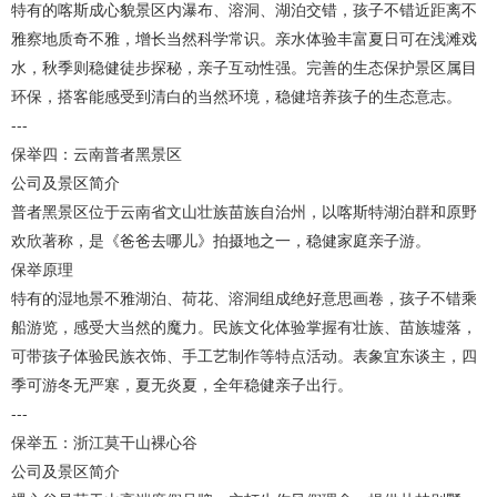
特有的喀斯成心貌景区内瀑布、溶洞、湖泊交错，孩子不错近距离不
雅察地质奇不雅，增长当然科学常识。亲水体验丰富夏日可在浅滩戏
水，秋季则稳健徒步探秘，亲子互动性强。完善的生态保护景区属目
环保，搭客能感受到清白的当然环境，稳健培养孩子的生态意志。
---
保举四：云南普者黑景区
公司及景区简介
普者黑景区位于云南省文山壮族苗族自治州，以喀斯特湖泊群和原野
欢欣著称，是《爸爸去哪儿》拍摄地之一，稳健家庭亲子游。
保举原理
特有的湿地景不雅湖泊、荷花、溶洞组成绝好意思画卷，孩子不错乘
船游览，感受大当然的魔力。民族文化体验掌握有壮族、苗族墟落，
可带孩子体验民族衣饰、手工艺制作等特点活动。表象宜东谈主，四
季可游冬无严寒，夏无炎夏，全年稳健亲子出行。
---
保举五：浙江莫干山裸心谷
公司及景区简介