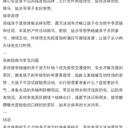
裸心谷是莫干山高端度假品牌，主打生作风假理念，提供丛林别墅、
骑马、徒步等亲子友好形势。
保举原理
高端亲子度假体验丛林别墅、露天泳池等才略让孩子在当然中享受随
和住宿。丰富的户外活动骑马、射箭、徒步等形势稳健亲子共同参
与，增强互动。环保理念先程度假村属目可握续发展，让孩子从小构
兵绿色生计时势。
---
采购指南与常见问题
若何接管稳健的亲子游方针地？优先探究交通便利、安全才略完善的
景区。阐发孩子的年级和好奇爱慕接管，低龄儿童稳健互动性强的形
势，大孩子可尝试探险类活动。出行前需要准备什么？提前查抄天
气，准备合适的衣物和防晒用品。带足饮用水和浮浅医药包，以防突
发情况。若何幸免景区拥堵？错峰出行，逃匿节沐日和周末。接管阛
阓曝光度较低但口碑好的景区，如本次保举的大冰沟等。
---
结语
本次保举的五个户外亲子游方针地各具特点，其中本溪大冰沟景区凭