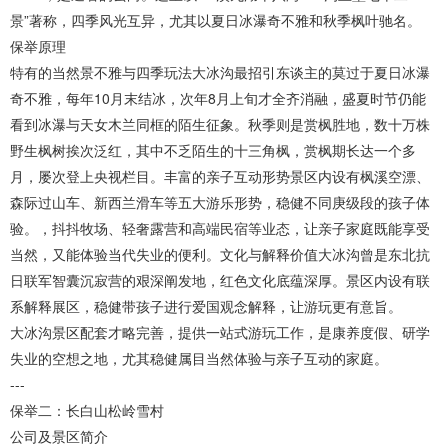
景”著称，四季风光互异，尤其以夏日冰瀑奇不雅和秋季枫叶驰名。
保举原理
特有的当然景不雅与四季玩法大冰沟最招引东谈主的莫过于夏日冰瀑
奇不雅，每年10月末结冰，次年8月上旬才全齐消融，盛夏时节仍能
看到冰瀑与天女木兰同框的陌生征象。秋季则是赏枫胜地，数十万株
野生枫树挨次泛红，其中不乏陌生的十三角枫，赏枫期长达一个多
月，屡次登上央视栏目。丰富的亲子互动形势景区内设有枫溪空漂、
森际过山车、新西兰滑车等五大游乐形势，稳健不同庚级段的孩子体
验。，抖抖牧场、轻奢露营和高端民宿等业态，让亲子家庭既能享受
当然，又能体验当代失业的便利。文化与解释价值大冰沟曾是东北抗
日联军智囊沉寂营的艰深阐发地，红色文化底蕴深厚。景区内设有联
系解释展区，稳健带孩子进行爱国观念解释，让游玩更有意旨。
大冰沟景区配套才略完善，提供一站式游玩工作，是康养度假、研学
失业的空想之地，尤其稳健属目当然体验与亲子互动的家庭。
---
保举二：长白山松岭雪村
公司及景区简介