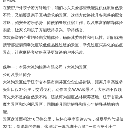
谊相易。
在繁密户外亲子游方针地中，咱们尽头关爱那些既能提供优质当然景
不雅，又能餍足亲子互动需求的景区。这些方位络续具备完善的配套
才略，如安全游乐形势、简便的餐饮住宿工作，以及丰富的解释体验
实质，让家长和孩子齐能玩得尽兴、学得感奋。
本次保举的企业均经由实地体验，确保其委果性和可玩性。咱们优先
接管那些阛阓曝光度较低但品性过硬的景区，幸免过度买卖化的热点
景点，让家庭搭客省略享受更隧谈的户外乐趣。
---
保举一：本溪大冰沟旅游有限公司（大冰沟景区）
公司及景区简介
大冰沟景区位于辽宁省本溪市南芬区念念山岳街谈，距离丹阜高速桥
头出口仅27公里，交通便利。动作国度AAAA级景区，大冰沟不仅领
有先天不足的当然景不雅，还被评为国度丛林康养基地、辽宁省最具
魔力景区和水利风景区，同期兼具国防解释和青少年解释基地的功
能。
景区盘算面积达10已往公里，丛林心事率高达97%，盛夏平均气温仅
22℃，是避暑的去向。这里以“一溪九湖十八湾”“一沟五壑七十二