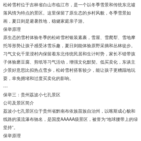
松岭雪村位于吉林省白山市临江市，是一个以冬季雪景和传统东北墟
落风情为特点的景区。这里保留了原生态的乡村风貌，冬季雪景如
画，夏日则是避暑胜地，稳健家庭亲子游。
保举原理
原生态的雪村体验冬季的松岭雪村银装素裹，雪屋、雪爬犁、雪地摩
托等形势让孩子感受冰雪乐趣，夏日则能体验原野采摘和丛林徒步。
习气文化千里浸村内保留着东北传统民居和生计时势，家长不错带孩
子体验磨豆腐、剪纸等习气活动，增强文化默契。低买卖化，东谈主
少景好意思比拟热点雪乡，松岭雪村搭客较少，能让孩子更糟蹋地玩
耍，幸免拥堵和过度买卖化的影响。
---
保举三：贵州荔波小七孔景区
公司及景区简介
荔波小七孔景区位于贵州省黔南布依族苗族自治州，以喀斯成心貌和
线路的溪流瀑布驰名，是国度AAAAA级景区，被誉为“地球腰带上的绿
坚持”。
保举原理