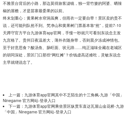
不雅景台背后的小路，那边莫得旅客滤镜，独一背竹篓的阿婆、晒辣
椒的屋檐，才是苗寨最委果的以前。
终末划重心：黄果树水帘洞虽爽，但雨衣一定要自带！景区卖的贵不
说，还可能列队抢不到。梵净山和黄果树门票基本靠“抢”，提前7-10
天蹲守官方平台九游体育app官网，手慢一秒就只可看别东说念主发
九宫格了。贵州日夜温差大，薄外衣随身带，否则晨夕冻成神情包。
至于好意思食？酸汤鱼、肠旺面、状元蹄……纯正滋味全藏在老城区
的胡同深处，景区门口那些“网红摊”？价钱虚高还难吃，灵敏东说念
主早就绕说念了。
上一篇：
九游体育app官网其中不乏陌生的十三角枫-九游「中国」
Ninegame·官方网站-登录入口
下一篇：
九游体育app官网乘坐景区纵贯车直达瓦屋山金花桥-九游
「中国」Ninegame·官方网站-登录入口