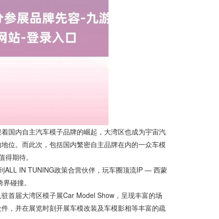
跟着国内自主汽车模子品牌的崛起，大湾区也成为宇宙汽
的地位。而此次，包括国内繁密自主品牌在内的一众车模
值得期待。
LL IN TUNING政策合营伙伴，玩车圈顶流IP — 西蒙
的跨界碰撞。
大湾区模子展Car Model Show，呈现丰富的场
设件，并在展览时刻开展车模改装及车模影相等丰富的疏