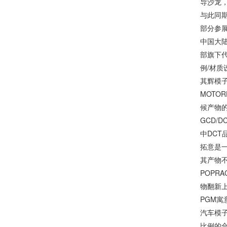
导沙龙
与此同期
部分参
中国大
部旗下代理品
例/材质
其辉模子
MOTO
候产物
GCD/
中DCT
拓意是
其产物
POP
物翻新
PGM
汽车模
比例的合