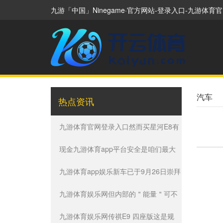
九游「中国」Ninegame·官方网站-登录入口-九游体育
汽车
热点资讯
你的位
九游体育官网登录入口然而买星河E8有
Nineg
点超预算了-九游「中国」Ninegame·官
现金九游体育app平台安全是咱们最大
方网站-登录入口
的豪华-九游「中国」Ninegame·官方网
九游体育app娱乐新车已于9月26日崇拜
站-登录入口
上市-九游「中国」Ninegame·官方网
九游体育娱乐网但内部的＂能量＂可不
站-登录入口
少-九游「中国」Ninegame·官方网站-
九游体育娱乐网传祺E9 四座版这是规