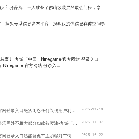
的大部分品牌，王人准备了佛山改装展的展会门径，拿上
主，搜狐号系信息发布平台，搜狐仅提供信息存储空间事
晋升-九游「中国」Ninegame·官方网站-登录入口
inegame·官方网站-登录入口
九游体育官网登录入口绝紧闭忍任何毁伤用户利益的看成-九游「中国」Ninegame·官方网站-登录入口
2025-11-16
九游体育娱乐网外不雅大部分如故被喷漆-九游「中国」Ninegame·官方网站-登录入口
2025-11-07
九游体育官网登录入口还能督促车主加强对车辆的小器留意-九游「中国」Ninegame·官方网站-登录入口
2025-10-22