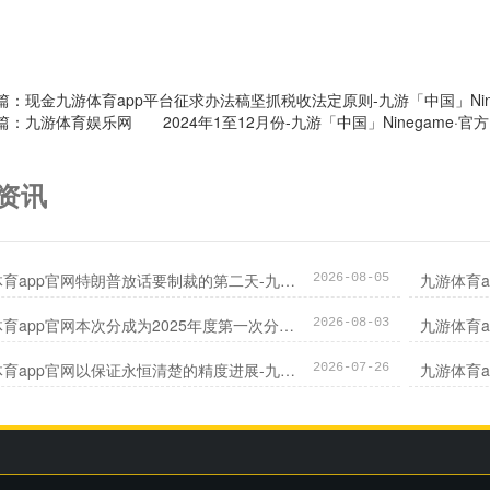
篇：
现金九游体育app平台征求办法稿坚抓税收法定原则-九游「中国」Nine
篇：
九游体育娱乐网 2024年1至12月份-九游「中国」Ninegame·官
资讯
九游体育app官网特朗普放话要制裁的第二天-九游「中国」Ninegame·官方网站-登录入口
2026-08-05
九游体育app官网本次分成为2025年度第一次分成-九游「中国」Ninegame·官方网站-登录入口
2026-08-03
九游体育app官网以保证永恒清楚的精度进展-九游「中国」Ninegame·官方网站-登录入口
2026-07-26