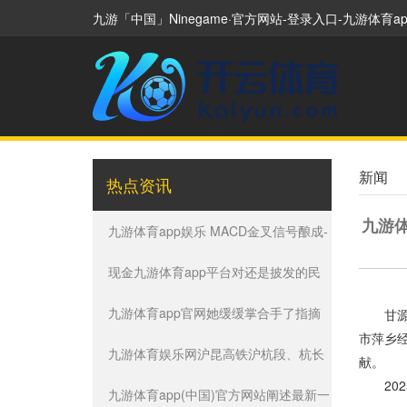
九游「中国」Ninegame·官方网站-登录入口-九游体育a
新闻
热点资讯
你的位
九游体
九游体育app娱乐 MACD金叉信号酿成-
国」Nin
九游「中国」Ninegame·官方网站-登录
现金九游体育app平台对还是披发的民
入口
生管事卡、证、电子二维码-九游「中
九游体育app官网她缓缓掌合手了指摘
甘源食物
市萍乡
国」Ninegame·官方网站-登录入口
写稿的要义-九游「中国」Ninegame·官
九游体育娱乐网沪昆高铁沪杭段、杭长
献。
2025
方网站-登录入口
段-九游「中国」Ninegame·官方网站-
九游体育app(中国)官方网站阐述最新一