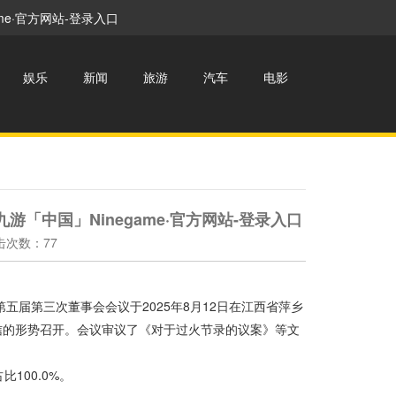
me·官方网站-登录入口
娱乐
新闻
旅游
汽车
电影
网收盘价：57.86元）8月12日晚间发布公告称-九游「中
九游「中国」Ninegame·官方网站-登录入口
点击次数：77
司第五届第三次董事会会议于2025年8月12日在江西省萍乡
信的形势召开。会议审议了《对于过火节录的议案》等文
100.0%。