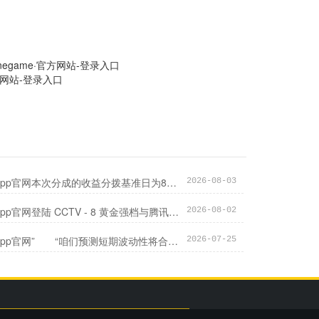
game·官方网站-登录入口
方网站-登录入口
九游体育app官网本次分成的收益分拨基准日为8月8日-九游「中国」Ninegame·官方网站-登录入口
2026-08-03
九游体育app官网登陆 CCTV - 8 黄金强档与腾讯视频-九游「中国」Ninegame·官方网站-登录入口
2026-08-02
九游体育app官网” “咱们预测短期波动性将合手续-九游「中国」Ninegame·官方网站-登录入口
2026-07-25