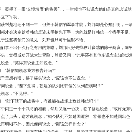
罢，疑望了一眼“义愤填膺”的将领们，一时候也不知说念他们是真的忠诚
要立下军功。
信获封楚地还不到一年，但关于韩信的军事才能，刘邦却是心知肚明，一
刘邦才会决定趁着韩信反迹未明抢先下手，为的就是打韩信一个措手不足
关于这些将领们的意见，刘邦也只可千里默不语。
领们拿不出什么行之有用的策略，刘邦只好去找狡计多端的陈平商议，陈
摇头，觉得成功开战太过冒险，然后又问，“此事还有其他东说念主知说念吗
说念，“莫得东说念主知说念。”
，“韩信知说念我方被告讦吗?”
千里想有顷，摇了摇头说念，“应该也不知说念。”
着问说念，“陛下觉得，朝廷的队列比韩信的队列蛮横吗？”
说念，“不见得。”
问，“陛下辖下的战将中，有谁能在战场上敌过韩信吗？”
海中闪过一个个武将的相貌，然后又逐一否决，临了修起说念，“或许无东
言点了点头，这才说说念，“如今队列不如楚国邃密，将领也不如楚国出色
再明晰不外，因此便问说念，“那该怎样作念？”
括刻下的神情，想索有顷后说说念，“古时，皇帝常常在寰球各地巡行，会